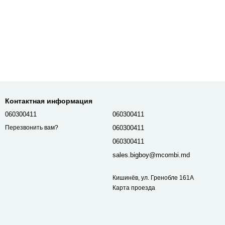
Контактная информация
060300411
060300411
060300411
Перезвонить вам?
060300411
sales.bigboy@mcombi.md
Кишинёв, ул. Гренобле 161А
Карта проезда