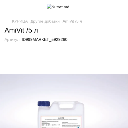
КУРИЦА
Другие добавки
AmiVit /5 л
AmiVit /5 л
Артикул:
ID999MARKET_5929260