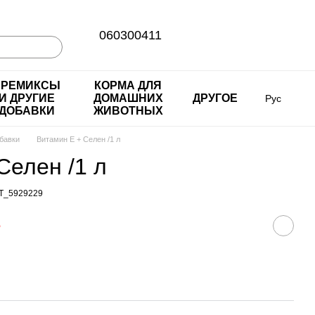
060300411
ПРЕМИКСЫ
КОРМА ДЛЯ
И ДРУГИЕ
ДОМАШНИХ
ДРУГОЕ
Рус
ДОБАВКИ
ЖИВОТНЫХ
бавки
Витамин E + Селен /1 л
Селен /1 л
T_5929229
е