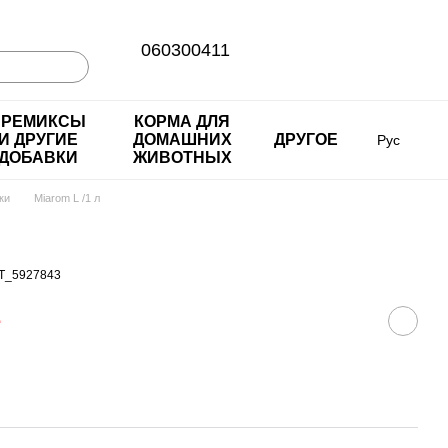
060300411
ПРЕМИКСЫ
КОРМА ДЛЯ
И ДРУГИЕ
ДОМАШНИХ
ДРУГОЕ
Рус
ДОБАВКИ
ЖИВОТНЫХ
ки
Miarom L /1 л
T_5927843
е