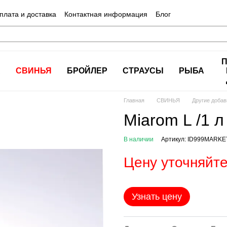
плата и доставка
Контактная информация
Блог
А
СВИНЬЯ
БРОЙЛЕР
СТРАУСЫ
РЫБА
Главная
СВИНЬЯ
Другие добав
Miarom L /1 л
В наличии
Артикул: ID999MARKE
Цену уточняйт
Узнать цену