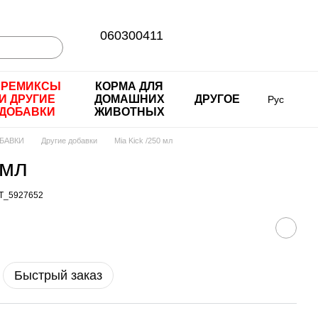
060300411
ПРЕМИКСЫ
КОРМА ДЛЯ
И ДРУГИЕ
ДОМАШНИХ
ДРУГОЕ
Рус
ДОБАВКИ
ЖИВОТНЫХ
БАВКИ
Другие добавки
Mia Kick /250 мл
 мл
T_5927652
Быстрый заказ