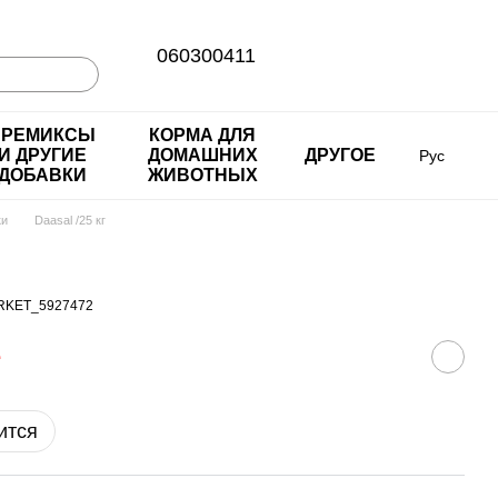
060300411
ПРЕМИКСЫ
КОРМА ДЛЯ
И ДРУГИЕ
ДОМАШНИХ
ДРУГОЕ
Рус
ДОБАВКИ
ЖИВОТНЫХ
ки
Daasal /25 кг
ARKET_5927472
е
ится