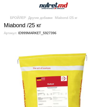
БРОЙЛЕР
Другие добавки
Miabond /25 кг
Miabond /25 кг
Артикул:
ID999MARKET_5927396