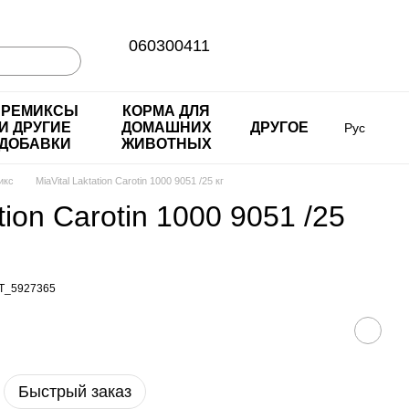
060300411
ПРЕМИКСЫ
КОРМА ДЛЯ
И ДРУГИЕ
ДОМАШНИХ
ДРУГОЕ
Рус
ДОБАВКИ
ЖИВОТНЫХ
икс
MiaVital Laktation Carotin 1000 9051 /25 кг
tion Carotin 1000 9051 /25
T_5927365
Быстрый заказ