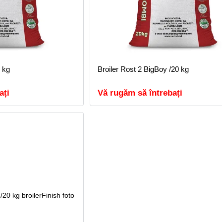
0 kg
Broiler Rost 2 BigBoy /20 kg
ați
Vă rugăm să întrebați