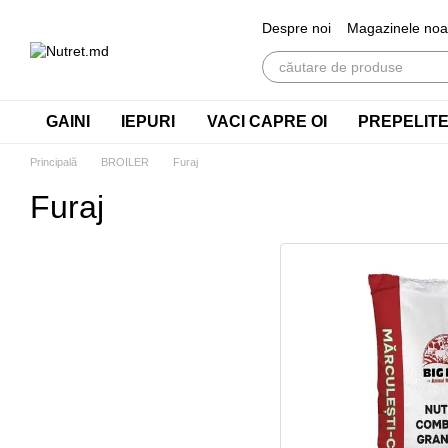
Mergi la conținutul principal
Despre noi
Magazinele noa
GAINI
IEPURI
VACI CAPRE OI
PREPELIT
Principală
BROILER
Furaj
Furaj