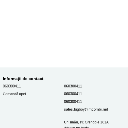
Informații de contact
060300411
060300411
060300411
Comandă apel
060300411
sales.bigboy@mcombi.md
Chișinău, str. Grenoble 161A