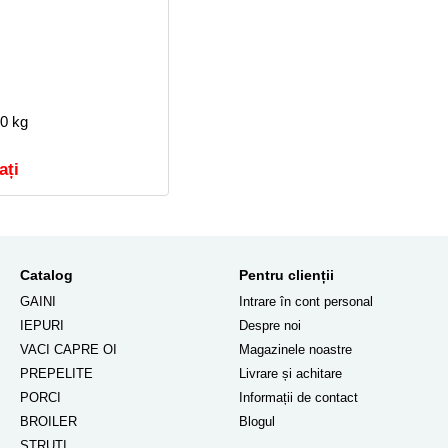
20 kg
ați
Catalog
Pentru clienții
GAINI
Intrare în cont personal
IEPURI
Despre noi
VACI CAPRE OI
Magazinele noastre
PREPELITE
Livrare și achitare
PORCI
Informații de contact
BROILER
Blogul
STRUȚI