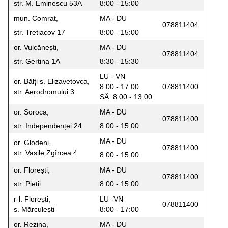
str. M. Eminescu 53A
8:00 - 15:00
mun. Comrat,
MA - DU
078811404
str. Tretiacov 17
8:00 - 15:00
or. Vulcănești,
MA - DU
078811404
str. Gertina 1A
8:30 - 15:30
LU - VN
or. Bălți s. Elizavetovca,
8:00 - 17:00
078811400
str. Aerodromului 3
SÂ: 8:00 - 13:00
or. Soroca,
MA - DU
078811400
str. Independenței 24
8:00 - 15:00
MA - DU
or. Glodeni,
078811400
str. Vasile Zgîrcea 4
8:00 - 15:00
or. Florești,
MA - DU
078811400
str. Pieții
8:00 - 15:00
r-l. Florești,
LU -VN
078811400
s. Mărculești
8:00 - 17:00
or. Rezina,
MA - DU