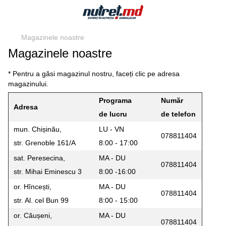
Magazinele noastre
Magazinele noastre
* Pentru a găsi magazinul nostru, faceți clic pe adresa
magazinului.
Programa
Număr
Adresa
de lucru
de telefon
mun. Chișinău,
LU - VN
078811404
str. Grenoble 161/A
8:00 - 17:00
sat. Peresecina,
MA - DU
078811404
str. Mihai Eminescu 3
8:00 -16:00
or. Hîncești,
MA - DU
078811404
str. Al. cel Bun 99
8:00 - 15:00
or. Căușeni,
MA - DU
078811404