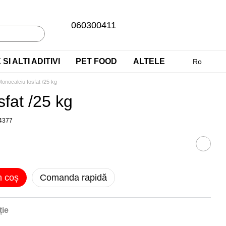
060300411
SI ALTI ADITIVI
PET FOOD
ALTELE
Ro
onocalciu fosfat /25 kg
fat /25 kg
4377
n coș
Comanda rapidă
ție