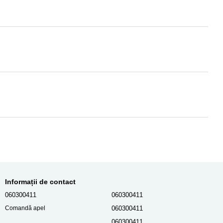
Informații de contact
060300411
060300411
060300411
Comandă apel
060300411