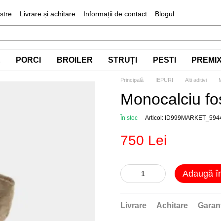
stre
Livrare și achitare
Informații de contact
Blogul
E
PORCI
BROILER
STRUȚI
PESTI
PREMIX 
Principală
IEPURI
Alti aditivi
M
Monocalciu fos
În stoc
Articol: ID999MARKET_594
750 Lei
Adaugă î
Livrare
Achitare
Garan