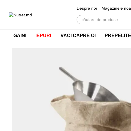
Mergi la conținutul principal
Despre noi
Magazinele noa
GAINI
IEPURI
VACI CAPRE OI
PREPELIT