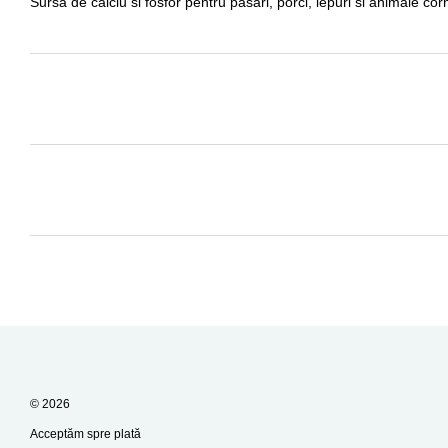
Sursa de calciu si fosfor pentru pasari, porci, iepuri si animale co
© 2026
Acceptăm spre plată