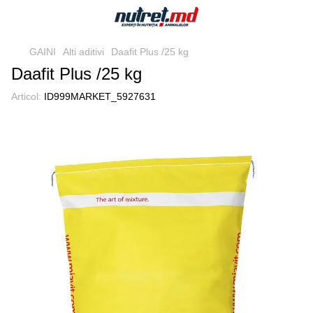
GAINI
Alti aditivi
Daafit Plus /25 kg
Daafit Plus /25 kg
Articol:
ID999MARKET_5927631