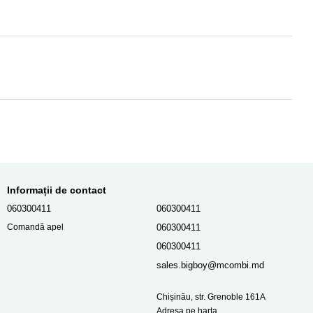
Informații de contact
060300411
060300411
060300411
Comandă apel
060300411
sales.bigboy@mcombi.md
Chișinău, str. Grenoble 161A
Adresa pe harta