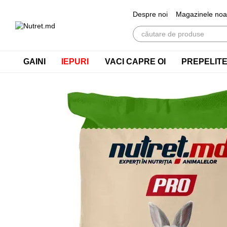
Mergi la conținutul principal
Despre noi
Magazinele noa
GAINI
IEPURI
VACI CAPRE OI
PREPELIT