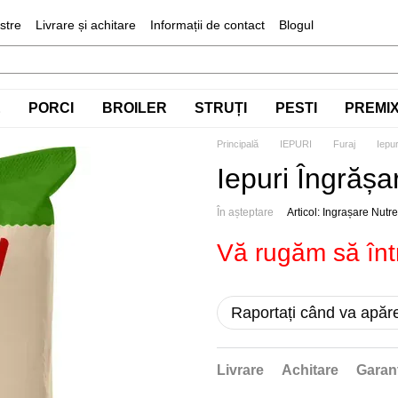
stre
Livrare și achitare
Informații de contact
Blogul
E
PORCI
BROILER
STRUȚI
PESTI
PREMIX 
Principală
IEPURI
Furaj
Iepu
Iepuri Îngrășa
În așteptare
Articol: Ingrașare Nutr
Vă rugăm să înt
Raportați când va apăr
Livrare
Achitare
Garan