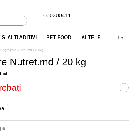
060300411
SI ALTI ADITIVI
PET FOOD
ALTELE
Ro
ri Îngrășare Nutret.md / 20 kg
re Nutret.md / 20 kg
et.md
rebați
ea
ție