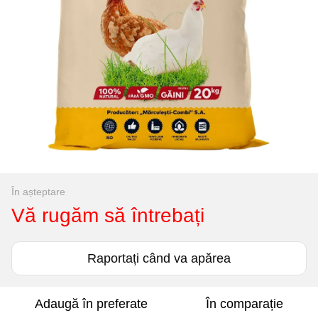
În așteptare
Vă rugăm să întrebați
Raportați când va apărea
Adaugă în preferate
În comparație