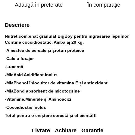
Adaugă în preferate
În comparație
Descriere
Nutret combinat granulat BigBoy pentru ingrasarea iepurilor.
Contine coccidiostatic. Ambalaj 20 kg.
-Amestec de cereale și șroturi proteice
-Calciu furajer
-Lucernă
-MiaAcid Acidifiant inclus
-MiaPhenol înlocuitor de vitamina E și antioxidant
-MiaBond absorbent de micotocsine
-Vitamine,Minerale și Aminoacizi
-Coccidiostic inclus
Totul pentru o creștere corectă,și eficientă!!!
Livrare
Achitare
Garanție