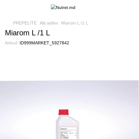
PREPELITE
Alti aditivi
Miarom L /1 L
Miarom L /1 L
Articol:
ID999MARKET_5927842