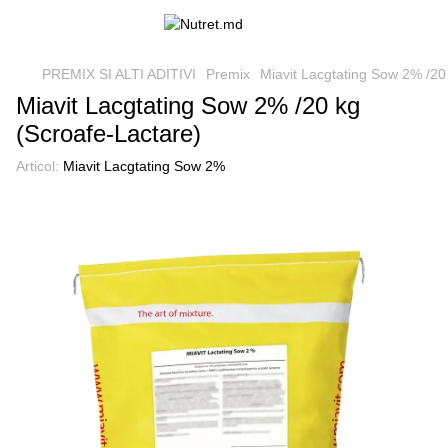
PREMIX SI ALTI ADITIVI
Premix
Miavit Lacgtating Sow 2% /20
Miavit Lacgtating Sow 2% /20 kg
(Scroafe-Lactare)
Articol:
Miavit Lacgtating Sow 2%