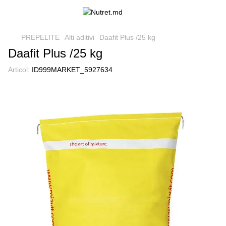
PREPELITE
Alti aditivi
Daafit Plus /25 kg
Daafit Plus /25 kg
Articol:
ID999MARKET_5927634