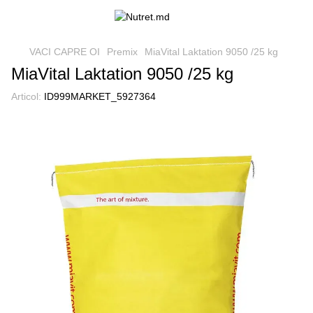
VACI CAPRE OI
Premix
MiaVital Laktation 9050 /25 kg
MiaVital Laktation 9050 /25 kg
Articol:
ID999MARKET_5927364